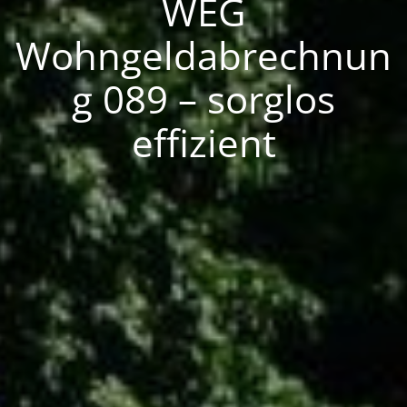
WEG
Wohngeldabrechnun
g 089 – sorglos
effizient