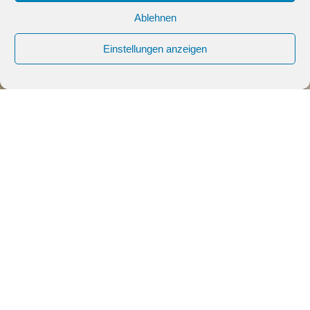
Ablehnen
Einstellungen anzeigen
No posts found
Search
for:
Neueste Beiträge
Nebenkostenabrechnung 2025
Mieterhöhung 2025 rechtssicher gestalten: Leitfaden für
Vermieter
Schönheitsreparaturen und die Klauseln im Mietvertrag